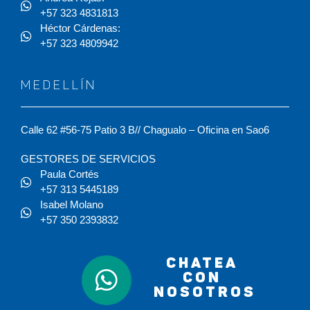
+57 323 4831813
Héctor Cárdenas:
+57 323 4809942
MEDELLÍN
Calle 62 #56-75 Patio 3 B// Chagualo – Oficina en Sao6
GESTORES DE SERVICIOS
Paula Cortés
+57 313 5445189
Isabel Molano
+57 350 2393832
CHATEA
CON
NOSOTROS