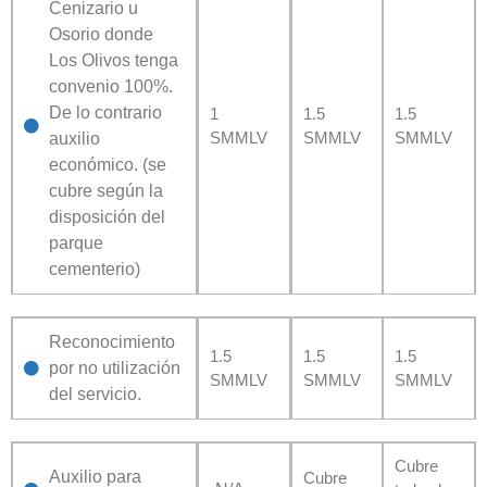
Cenizario u
Osorio donde
Los Olivos tenga
convenio 100%.
De lo contrario
1
1.5
1.5
SMMLV
SMMLV
SMMLV
auxilio
económico. (se
cubre según la
disposición del
parque
cementerio)
Reconocimiento
1.5
1.5
1.5
por no utilización
SMMLV
SMMLV
SMMLV
del servicio.
Cubre
Auxilio para
Cubre