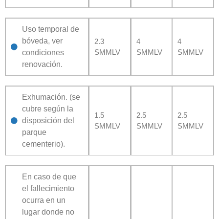
Uso temporal de
bóveda, ver
2.3
4
4
SMMLV
SMMLV
SMMLV
condiciones
renovación.
Exhumación. (se
cubre según la
1.5
2.5
2.5
disposición del
SMMLV
SMMLV
SMMLV
parque
cementerio).
En caso de que
el fallecimiento
ocurra en un
lugar donde no