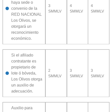
haya sede o
3
4
4
convenio de la
SMMLV
SMMLV
SMMLV
RED NACIONAL
Los Olivos, se
otorgará un
reconocimiento
económico.
Si el afiliado
contratante es
propietario de
2
3
3
lote ó bóveda,
SMMLV
SMMLV
SMMLV
Los Olivos otorga
un auxilio de
adecuación.
Auxilio para