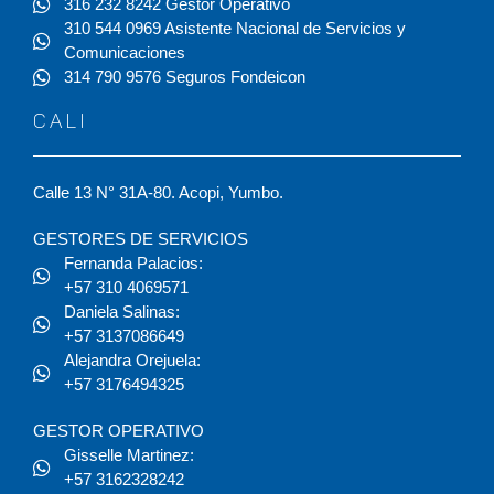
316 232 8242 Gestor Operativo
310 544 0969 Asistente Nacional de Servicios y
Comunicaciones
314 790 9576 Seguros Fondeicon
CALI
Calle 13 N° 31A-80. Acopi, Yumbo.
GESTORES DE SERVICIOS
Fernanda Palacios:
+57 310 4069571
Daniela Salinas:
+57 3137086649
Alejandra Orejuela:
+57 3176494325
GESTOR OPERATIVO
Gisselle Martinez:
+57 3162328242