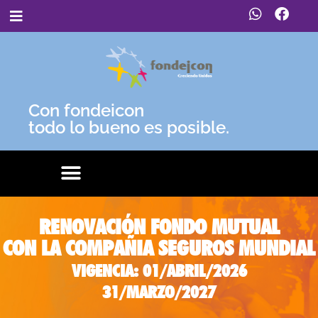
Con fondeicon
todo lo bueno es posible.
RENOVACIÓN FONDO MUTUAL
CON LA COMPAÑIA SEGUROS MUNDIAL
VIGENCIA: 01/ABRIL/2026
31/MARZO/2027