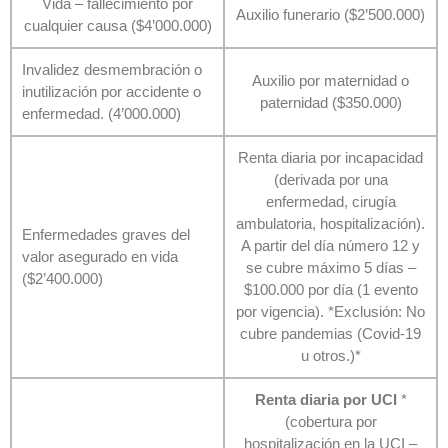
Vida – fallecimiento por
Auxilio funerario ($2’500.000)
cualquier causa ($4’000.000)
Invalidez desmembración o
Auxilio por maternidad o
inutilización por accidente o
paternidad ($350.000)
enfermedad. (4’000.000)
Renta diaria por incapacidad
(derivada por una
enfermedad, cirugía
ambulatoria, hospitalización).
Enfermedades graves del
A partir del día número 12 y
valor asegurado en vida
se cubre máximo 5 días –
($2’400.000)
$100.000 por día (1 evento
por vigencia). *Exclusión: No
cubre pandemias (Covid-19
u otros.)*
Renta diaria por UCI
*
(cobertura por
hospitalización en la UCI –